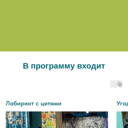
В программу входит
Лабиринт с цепями
Уга