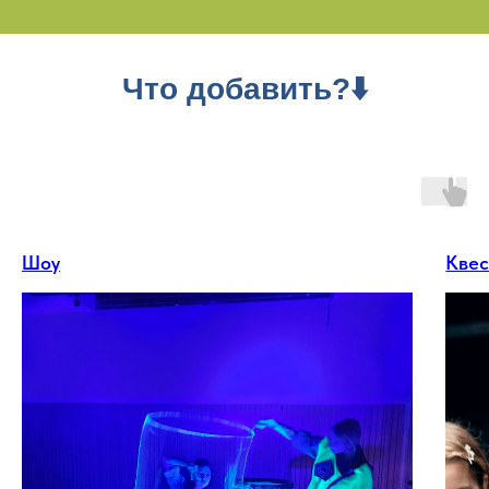
Что добавить?⬇️
Шоу
Квес