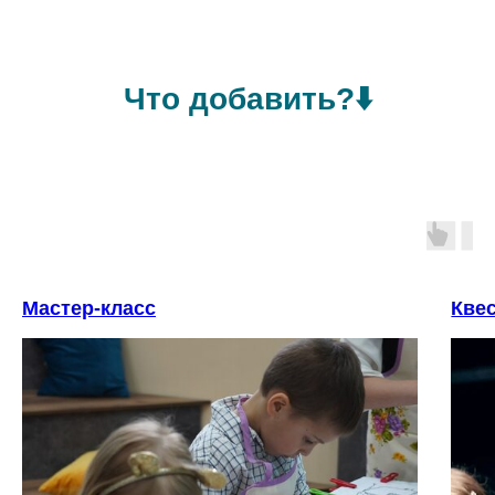
Что добавить?⬇️
Мастер-класс
Кве