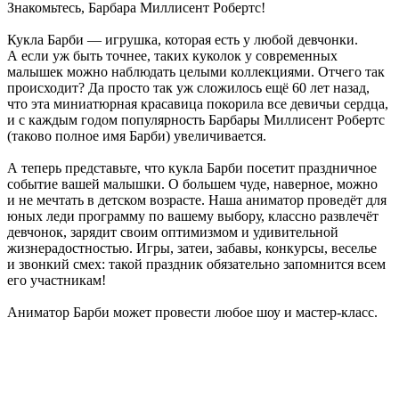
Знакомьтесь, Барбара Миллисент Робертс!
Кукла Барби — игрушка, которая есть у любой девчонки.
А если уж быть точнее, таких куколок у современных
малышек можно наблюдать целыми коллекциями. Отчего так
происходит? Да просто так уж сложилось ещё 60 лет назад,
что эта миниатюрная красавица покорила все девичьи сердца,
и с каждым годом популярность Барбары Миллисент Робертс
(таково полное имя Барби) увеличивается.
А теперь представьте, что кукла Барби посетит праздничное
событие вашей малышки. О большем чуде, наверное, можно
и не мечтать в детском возрасте. Наша аниматор проведёт для
юных леди программу по вашему выбору, классно развлечёт
девчонок, зарядит своим оптимизмом и удивительной
жизнерадостностью. Игры, затеи, забавы, конкурсы, веселье
и звонкий смех: такой праздник обязательно запомнится всем
его участникам!
Аниматор Барби может провести любое шоу и мастер-класс.