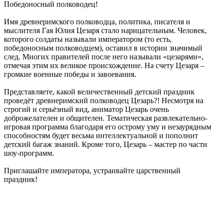
Победоносный полководец!
Имя древнеримского полководца, политика, писателя и
мыслителя Гая Юлия Цезаря стало нарицательным. Человек,
которого солдаты называли императором (то есть,
победоносным полководцем), оставил в истории значимый
след. Многих правителей после него называли «цезарями»,
отмечая этим их великое происхождение. На счету Цезаря –
громкие военные победы и завоевания.
Представляете, какой величественный детский праздник
проведёт древнеримский полководец Цезарь?! Несмотря на
строгий и серьёзный вид, аниматор Цезарь очень
доброжелателен и общителен. Тематическая развлекательно-
игровая программа благодаря его острому уму и незаурядным
способностям будет весьма интеллектуальной и пополнит
детский багаж знаний. Кроме того, Цезарь – мастер по части
шоу-программ.
Приглашайте императора, устраивайте царственный
праздник!