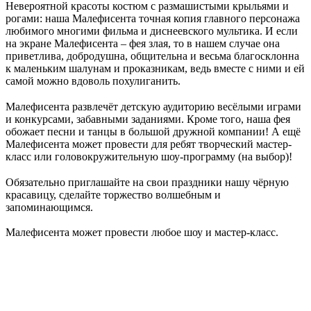
Невероятной красоты костюм с размашистыми крыльями и
рогами: наша Малефисента точная копия главного персонажа
любимого многими фильма и диснеевского мультика. И если
на экране Малефисента – фея злая, то в нашем случае она
приветлива, добродушна, общительна и весьма благосклонна
к маленьким шалунам и проказникам, ведь вместе с ними и ей
самой можно вдоволь похулиганить.
⠀
Малефисента развлечёт детскую аудиторию весёлыми играми
и конкурсами, забавными заданиями. Кроме того, наша фея
обожает песни и танцы в большой дружной компании! А ещё
Малефисента может провести для ребят творческий мастер-
класс или головокружительную шоу-программу (на выбор)!
⠀
Обязательно приглашайте на свои праздники нашу чёрную
красавицу, сделайте торжество волшебным и
запоминающимся.
Малефисента может провести любое шоу и мастер-класс.