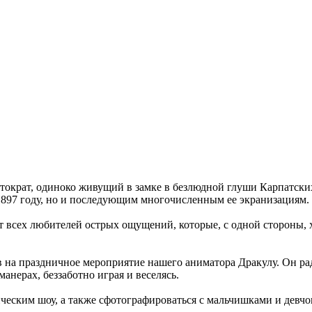
тократ, одиноко живущий в замке в безлюдной глуши Карпатских
 1897 году, но и последующим многочисленным ее экранизациям.
сех любителей острых ощущений, которые, с одной стороны, хотя
сив на праздничное мероприятие нашего аниматора Дракулу. Он р
анерах, беззаботно играя и веселясь.
еским шоу, а также сфотографироваться с мальчишками и девчон